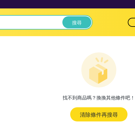
搜尋
找不到商品嗎？換換其他條件吧！
清除條件再搜尋