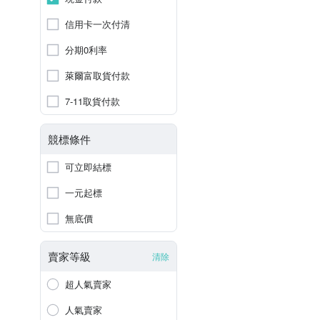
信用卡一次付清
分期0利率
萊爾富取貨付款
7-11取貨付款
競標條件
可立即結標
一元起標
無底價
賣家等級
清除
超人氣賣家
人氣賣家