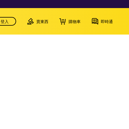
登入
賣東西
購物車
即時通