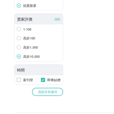
拍賣新星
賣家評價
清除
1-100
高於100
高於1,000
高於10,000
時間
新刊登
即將結標
清除所有條件