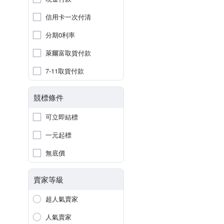
信用卡一次付清
分期0利率
萊爾富取貨付款
7-11取貨付款
競標條件
可立即結標
一元起標
無底價
賣家等級
超人氣賣家
人氣賣家