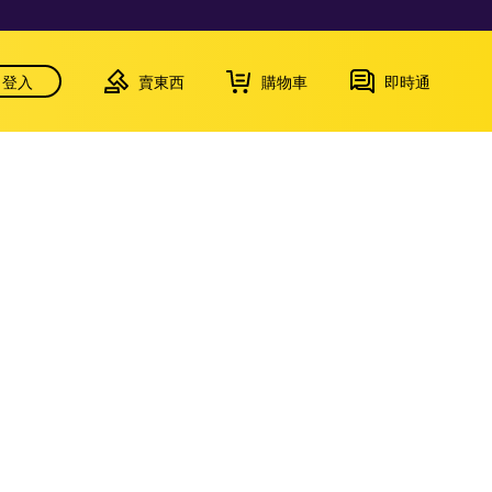
登入
賣東西
購物車
即時通