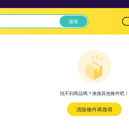
搜尋
找不到商品嗎？換換其他條件吧！
清除條件再搜尋