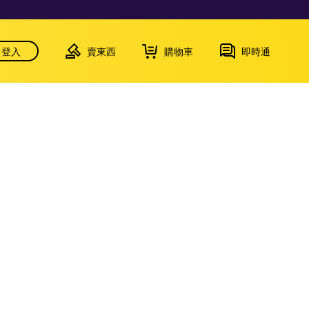
登入
賣東西
購物車
即時通