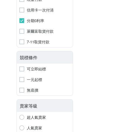
信用卡一次付清
分期0利率
萊爾富取貨付款
7-11取貨付款
競標條件
可立即結標
一元起標
無底價
賣家等級
超人氣賣家
人氣賣家