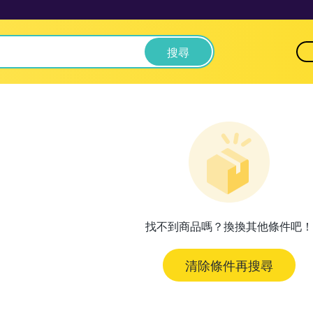
搜尋
找不到商品嗎？換換其他條件吧！
清除條件再搜尋