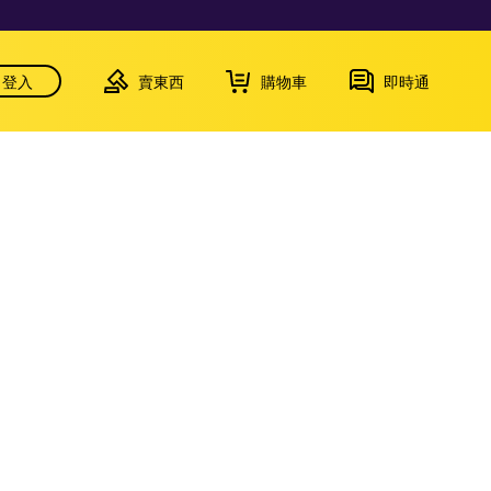
登入
賣東西
購物車
即時通