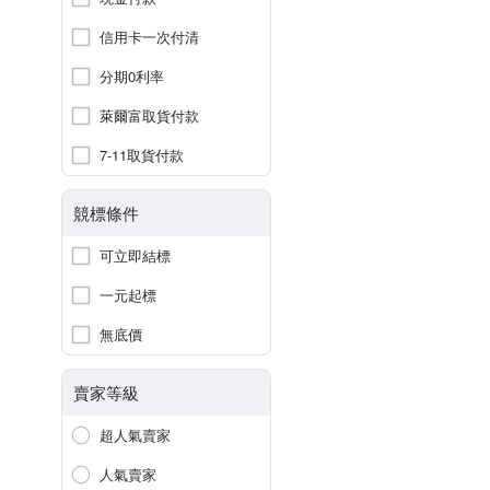
信用卡一次付清
分期0利率
萊爾富取貨付款
7-11取貨付款
競標條件
可立即結標
一元起標
無底價
賣家等級
超人氣賣家
人氣賣家