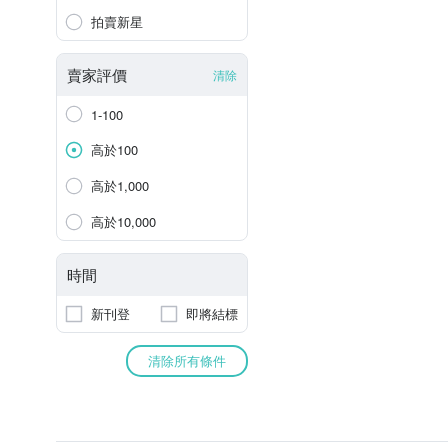
拍賣新星
賣家評價
清除
1-100
高於100
高於1,000
高於10,000
時間
新刊登
即將結標
清除所有條件