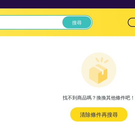
搜尋
找不到商品嗎？換換其他條件吧！
清除條件再搜尋