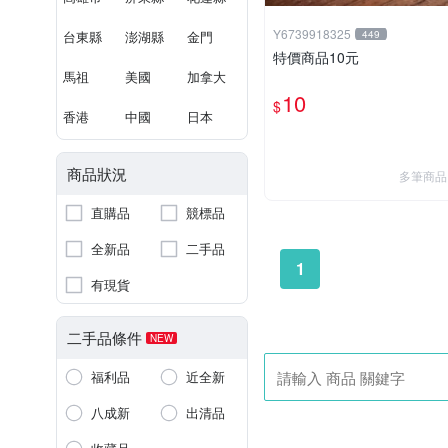
Y6739918325
台東縣
澎湖縣
金門
449
特價商品10元
馬祖
美國
加拿大
10
$
香港
中國
日本
商品狀況
多筆商品
直購品
競標品
全新品
二手品
1
有現貨
二手品條件
NEW
福利品
近全新
八成新
出清品