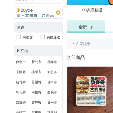
3C家電精選
全部
運送
(2)
可面交
跨國運送
1 ~ 2 筆結果
所在地
全部商品
台北市
新北市
基隆市
宜蘭縣
桃園市
新竹市
新竹縣
苗栗縣
台中市
彰化縣
南投縣
嘉義市
嘉義縣
雲林縣
台南市
高雄市
屏東縣
花蓮縣