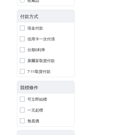
收藏品
付款方式
現金付款
信用卡一次付清
分期0利率
萊爾富取貨付款
7-11取貨付款
競標條件
可立即結標
一元起標
無底價