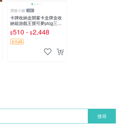
潤發小舖
10
卡牌收納盒開窗卡盒牌盒收
納箱游戲王寶可夢ptcg三國
殺海賊王dtcg
510 -
2,448
$
$
折扣碼
搜尋