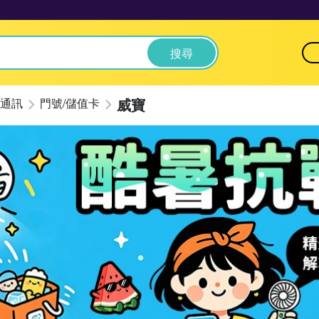
搜尋
威寶
通訊
門號/儲值卡