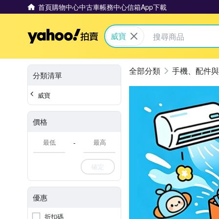
首頁
購物中心
中古車
帳務中心
信箱
App下載
Yahoo拍賣
威寶
手機、配件與
分類清單
威寶
價格
-
確定
優惠
折扣碼