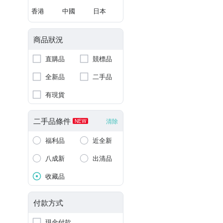
香港
中國
日本
商品狀況
直購品
競標品
全新品
二手品
有現貨
二手品條件
清除
NEW
福利品
近全新
八成新
出清品
收藏品
付款方式
現金付款