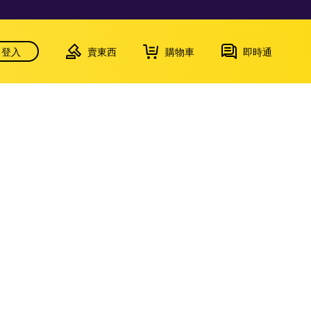
登入
賣東西
購物車
即時通