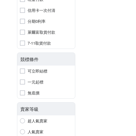
信用卡一次付清
分期0利率
萊爾富取貨付款
7-11取貨付款
競標條件
可立即結標
一元起標
無底價
賣家等級
超人氣賣家
人氣賣家