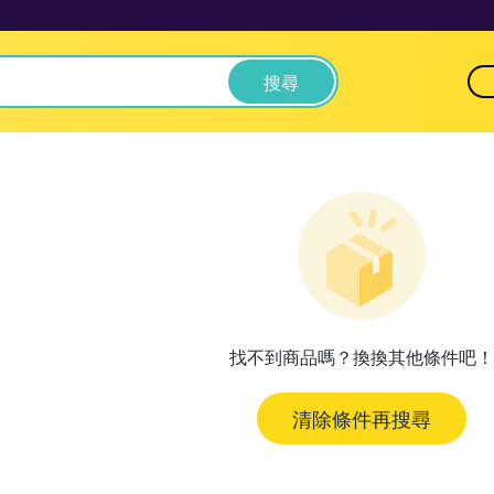
搜尋
找不到商品嗎？換換其他條件吧！
清除條件再搜尋