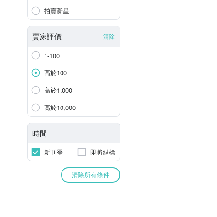
拍賣新星
賣家評價
清除
1-100
高於100
高於1,000
高於10,000
時間
新刊登
即將結標
清除所有條件