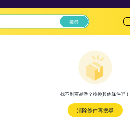
搜尋
找不到商品嗎？換換其他條件吧！
清除條件再搜尋