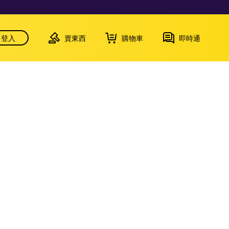
登入
賣東西
購物車
即時通