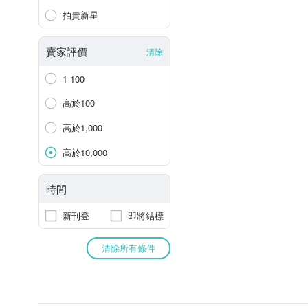
拍賣新星
賣家評價
清除
1-100
高於100
高於1,000
高於10,000
時間
新刊登
即將結標
清除所有條件