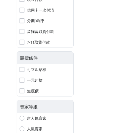
信用卡一次付清
分期0利率
萊爾富取貨付款
7-11取貨付款
競標條件
可立即結標
一元起標
無底價
賣家等級
超人氣賣家
人氣賣家