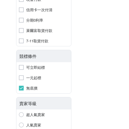
信用卡一次付清
分期0利率
萊爾富取貨付款
7-11取貨付款
競標條件
可立即結標
一元起標
無底價
賣家等級
超人氣賣家
人氣賣家