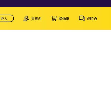
登入
賣東西
購物車
即時通