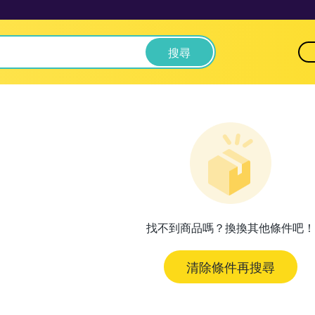
搜尋
找不到商品嗎？換換其他條件吧！
清除條件再搜尋