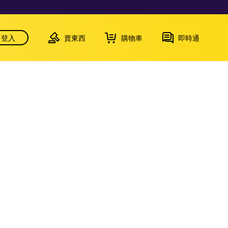
登入
賣東西
購物車
即時通