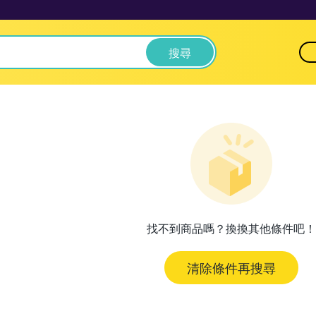
搜尋
找不到商品嗎？換換其他條件吧！
清除條件再搜尋