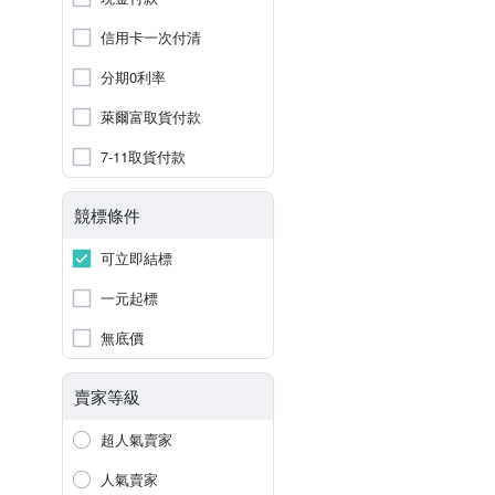
信用卡一次付清
分期0利率
萊爾富取貨付款
7-11取貨付款
競標條件
可立即結標
一元起標
無底價
賣家等級
超人氣賣家
人氣賣家