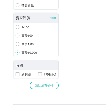
拍賣新星
賣家評價
清除
1-100
高於100
高於1,000
高於10,000
時間
新刊登
即將結標
清除所有條件