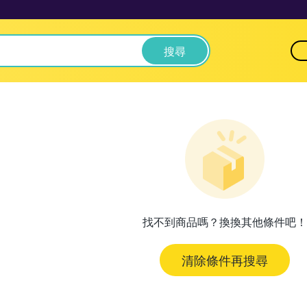
搜尋
找不到商品嗎？換換其他條件吧！
清除條件再搜尋