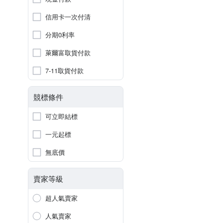
信用卡一次付清
分期0利率
萊爾富取貨付款
7-11取貨付款
競標條件
可立即結標
一元起標
無底價
賣家等級
超人氣賣家
人氣賣家