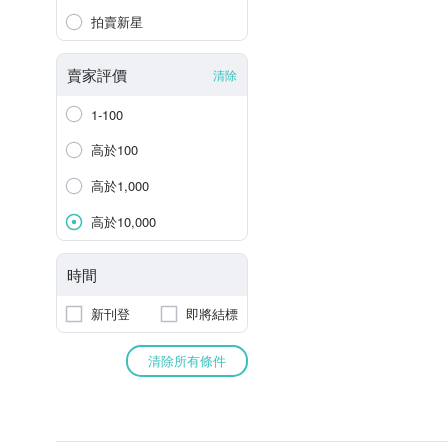
拍賣新星
賣家評價
清除
1-100
高於100
高於1,000
高於10,000
時間
新刊登
即將結標
清除所有條件