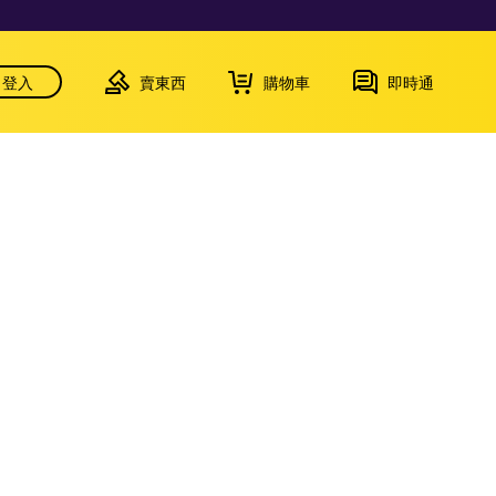
登入
賣東西
購物車
即時通