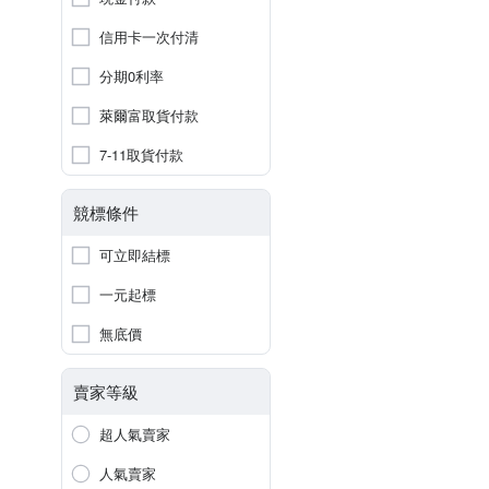
信用卡一次付清
分期0利率
萊爾富取貨付款
7-11取貨付款
競標條件
可立即結標
一元起標
無底價
賣家等級
超人氣賣家
人氣賣家