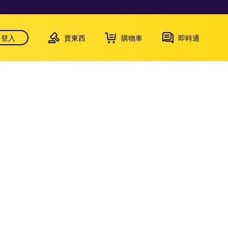
登入
賣東西
購物車
即時通