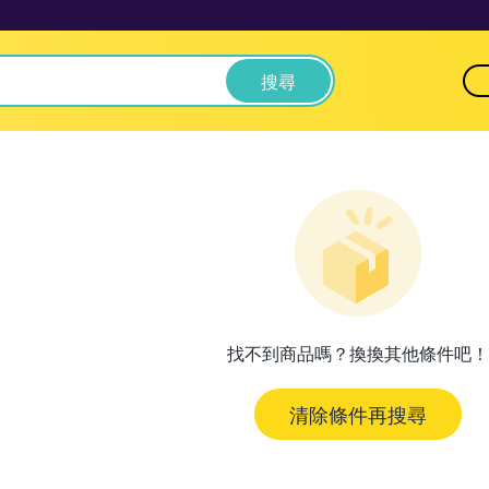
搜尋
找不到商品嗎？換換其他條件吧！
清除條件再搜尋