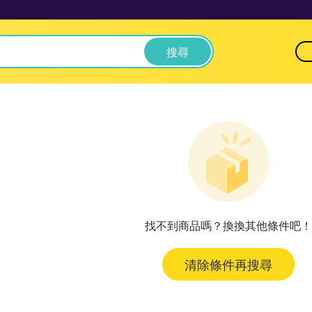
搜尋
找不到商品嗎？換換其他條件吧！
清除條件再搜尋