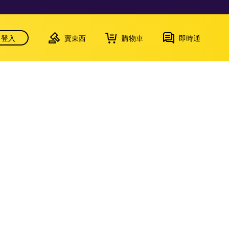
登入
賣東西
購物車
即時通