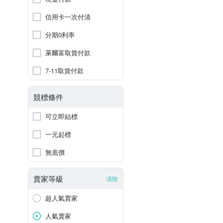
信用卡一次付清
分期0利率
萊爾富取貨付款
7-11取貨付款
競標條件
可立即結標
一元起標
無底價
賣家等級
清除
超人氣賣家
人氣賣家