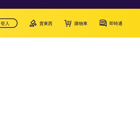
登入
賣東西
購物車
即時通