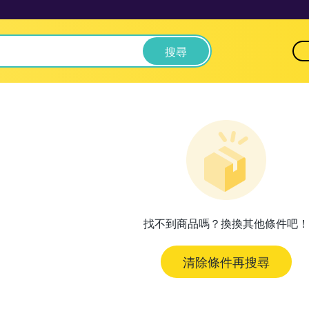
搜尋
找不到商品嗎？換換其他條件吧！
清除條件再搜尋