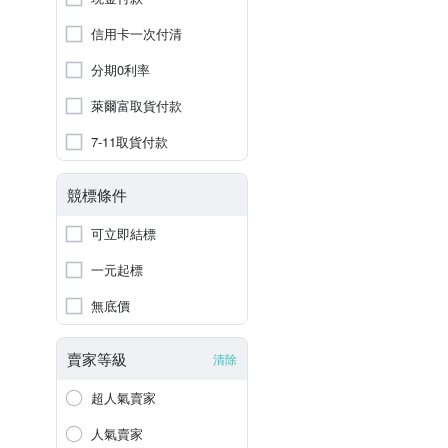
信用卡一次付清
分期0利率
萊爾富取貨付款
7-11取貨付款
競標條件
可立即結標
一元起標
無底價
賣家等級
清除
超人氣賣家
人氣賣家