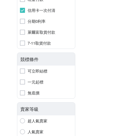
信用卡一次付清
分期0利率
萊爾富取貨付款
7-11取貨付款
競標條件
可立即結標
一元起標
無底價
賣家等級
超人氣賣家
人氣賣家