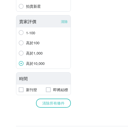
拍賣新星
賣家評價
清除
1-100
高於100
高於1,000
高於10,000
時間
新刊登
即將結標
清除所有條件