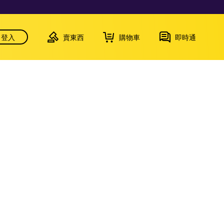
登入
賣東西
購物車
即時通