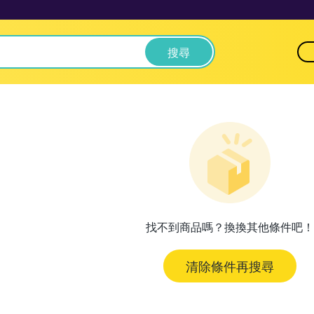
搜尋
找不到商品嗎？換換其他條件吧！
清除條件再搜尋