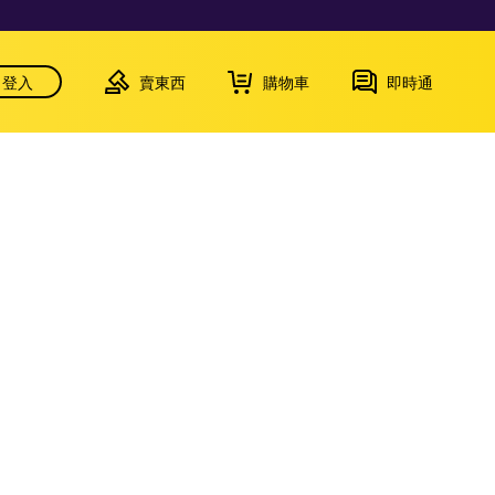
登入
賣東西
購物車
即時通