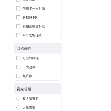
信用卡一次付清
分期0利率
萊爾富取貨付款
7-11取貨付款
競標條件
可立即結標
一元起標
無底價
賣家等級
超人氣賣家
人氣賣家