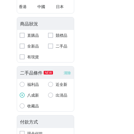
香港
中國
日本
商品狀況
直購品
競標品
全新品
二手品
有現貨
二手品條件
清除
NEW
福利品
近全新
八成新
出清品
收藏品
付款方式
現金付款