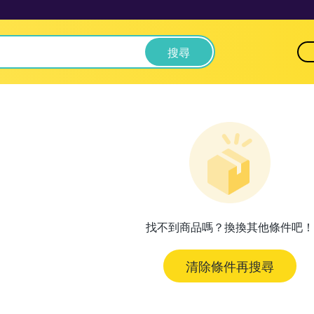
搜尋
找不到商品嗎？換換其他條件吧！
清除條件再搜尋