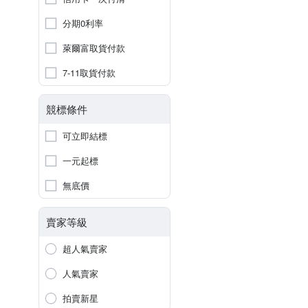
分期0利率
萊爾富取貨付款
7-11取貨付款
競標條件
可立即結標
一元起標
無底價
賣家等級
超人氣賣家
人氣賣家
拍賣新星