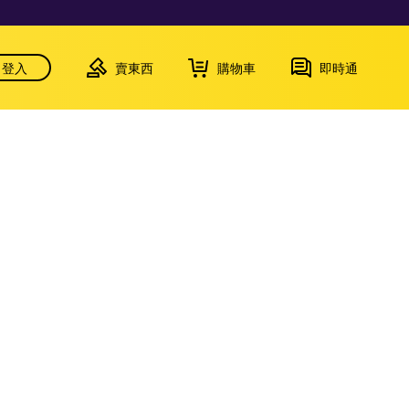
登入
賣東西
購物車
即時通