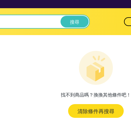
搜尋
找不到商品嗎？換換其他條件吧！
清除條件再搜尋