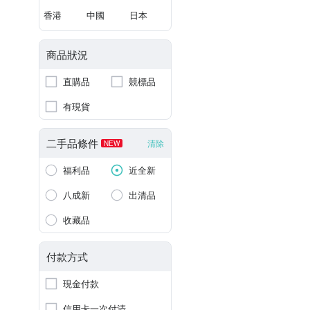
香港
中國
日本
商品狀況
直購品
競標品
有現貨
二手品條件
清除
NEW
福利品
近全新
八成新
出清品
收藏品
付款方式
現金付款
信用卡一次付清