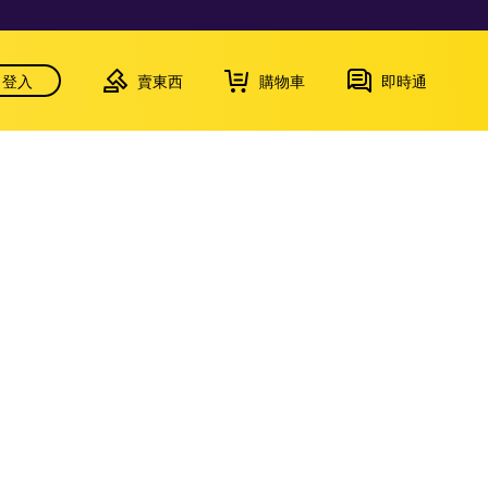
登入
賣東西
購物車
即時通