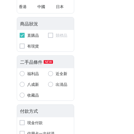
香港
中國
日本
商品狀況
直購品
競標品
有現貨
二手品條件
NEW
福利品
近全新
八成新
出清品
收藏品
付款方式
現金付款
信用卡一次付清