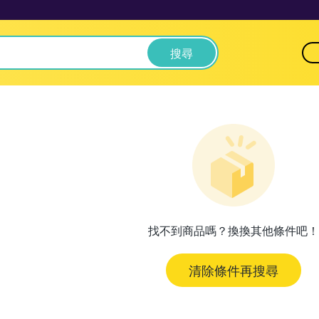
搜尋
找不到商品嗎？換換其他條件吧！
清除條件再搜尋