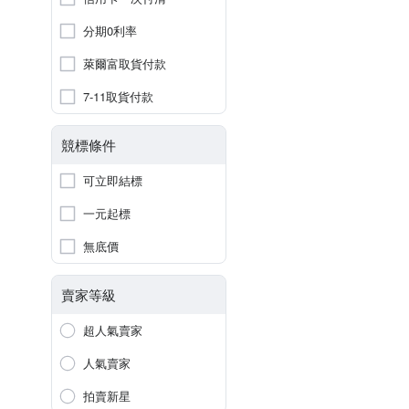
分期0利率
萊爾富取貨付款
7-11取貨付款
競標條件
可立即結標
一元起標
無底價
賣家等級
超人氣賣家
人氣賣家
拍賣新星