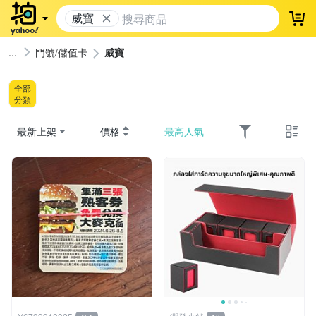
威寶
登
門號/儲值卡
威寶
全部
分類
最新上架
價格
最高人氣