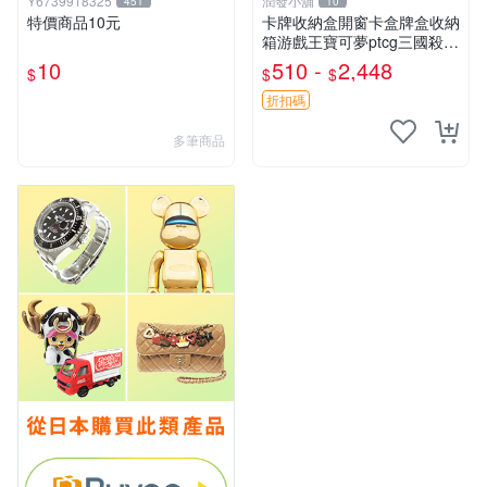
Y6739918325
潤發小舖
451
10
特價商品10元
卡牌收納盒開窗卡盒牌盒收納
箱游戲王寶可夢ptcg三國殺海
賊王dtcg
10
510 -
2,448
$
$
$
折扣碼
多筆商品