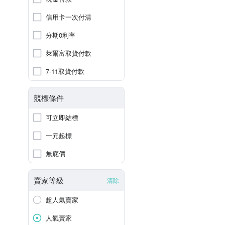
信用卡一次付清
分期0利率
萊爾富取貨付款
7-11取貨付款
競標條件
可立即結標
一元起標
無底價
賣家等級
清除
超人氣賣家
人氣賣家