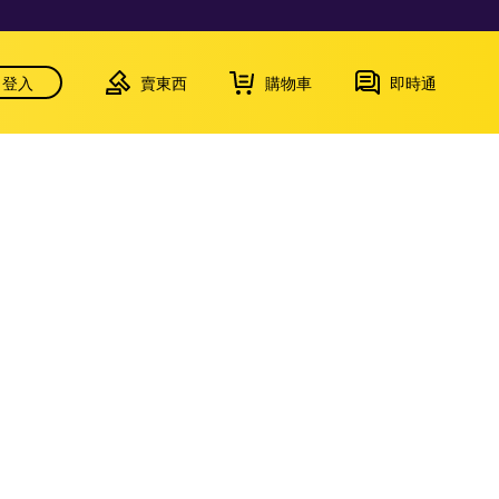
登入
賣東西
購物車
即時通