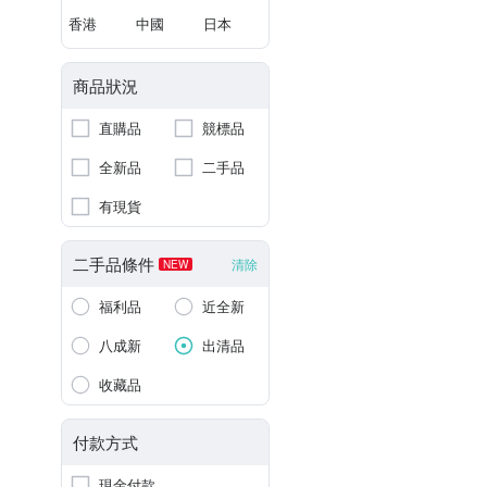
香港
中國
日本
商品狀況
直購品
競標品
全新品
二手品
有現貨
二手品條件
清除
NEW
福利品
近全新
八成新
出清品
收藏品
付款方式
現金付款