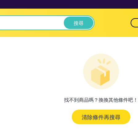
搜尋
找不到商品嗎？換換其他條件吧！
清除條件再搜尋