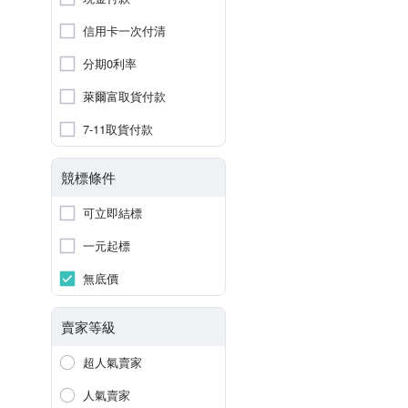
信用卡一次付清
分期0利率
萊爾富取貨付款
7-11取貨付款
競標條件
可立即結標
一元起標
無底價
賣家等級
超人氣賣家
人氣賣家