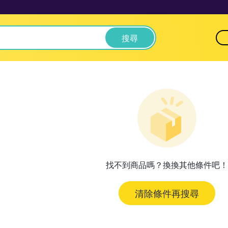
搜尋
找不到商品嗎？換換其他條件吧！
清除條件再搜尋