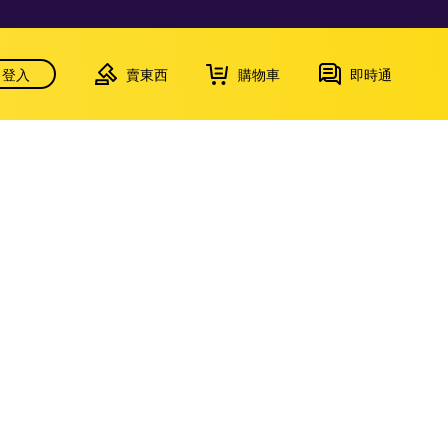
登入
賣東西
購物車
即時通