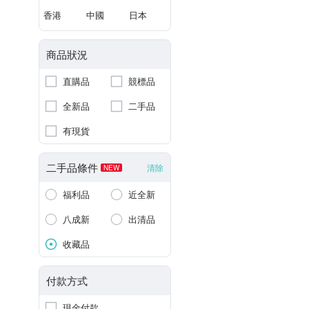
香港
中國
日本
商品狀況
直購品
競標品
全新品
二手品
有現貨
二手品條件
清除
NEW
福利品
近全新
八成新
出清品
收藏品
付款方式
現金付款