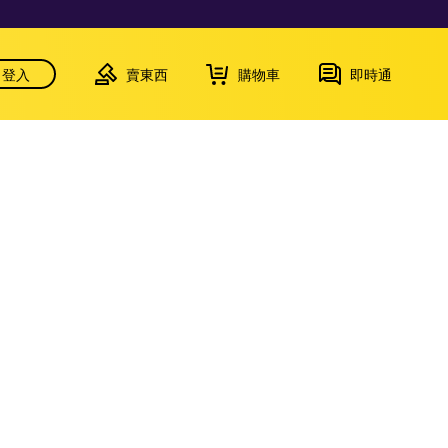
登入
賣東西
購物車
即時通