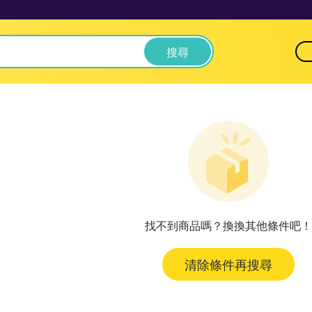
搜尋
找不到商品嗎？換換其他條件吧！
清除條件再搜尋