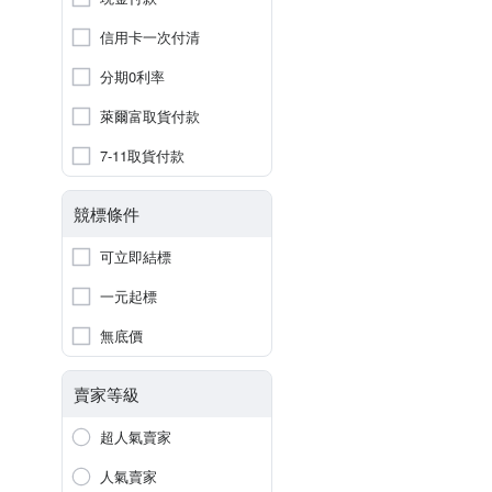
信用卡一次付清
分期0利率
萊爾富取貨付款
7-11取貨付款
競標條件
可立即結標
一元起標
無底價
賣家等級
超人氣賣家
人氣賣家