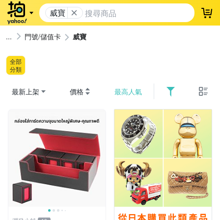
威寶
登
門號/儲值卡
威寶
全部
分類
最新上架
價格
最高人氣