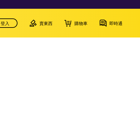
登入
賣東西
購物車
即時通