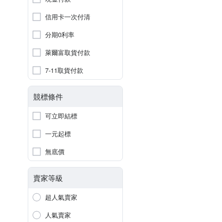
信用卡一次付清
分期0利率
萊爾富取貨付款
7-11取貨付款
競標條件
可立即結標
一元起標
無底價
賣家等級
超人氣賣家
人氣賣家