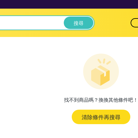
搜尋
找不到商品嗎？換換其他條件吧！
清除條件再搜尋