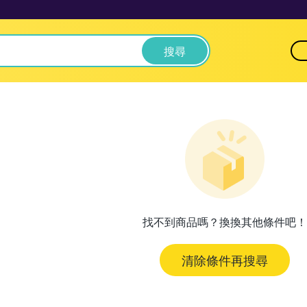
搜尋
找不到商品嗎？換換其他條件吧！
清除條件再搜尋