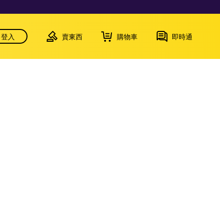
登入
賣東西
購物車
即時通