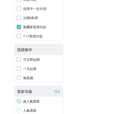
信用卡一次付清
分期0利率
萊爾富取貨付款
7-11取貨付款
競標條件
可立即結標
一元起標
無底價
賣家等級
清除
超人氣賣家
人氣賣家