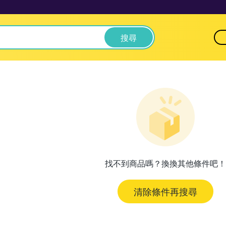
搜尋
找不到商品嗎？換換其他條件吧！
清除條件再搜尋