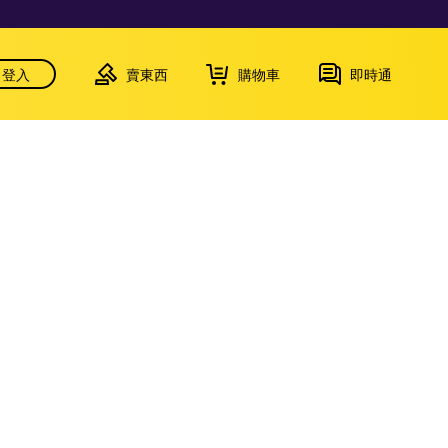
登入
賣東西
購物車
即時通