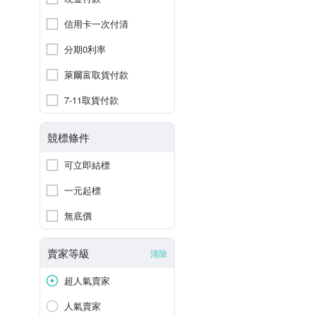
信用卡一次付清
分期0利率
萊爾富取貨付款
7-11取貨付款
競標條件
可立即結標
一元起標
無底價
賣家等級
清除
超人氣賣家
人氣賣家