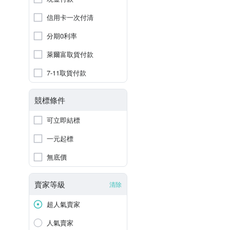
信用卡一次付清
分期0利率
萊爾富取貨付款
7-11取貨付款
競標條件
可立即結標
一元起標
無底價
賣家等級
清除
超人氣賣家
人氣賣家