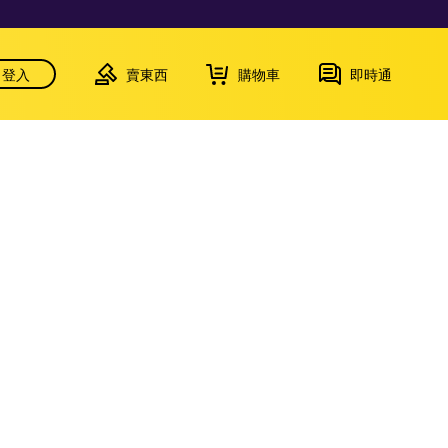
登入
賣東西
購物車
即時通