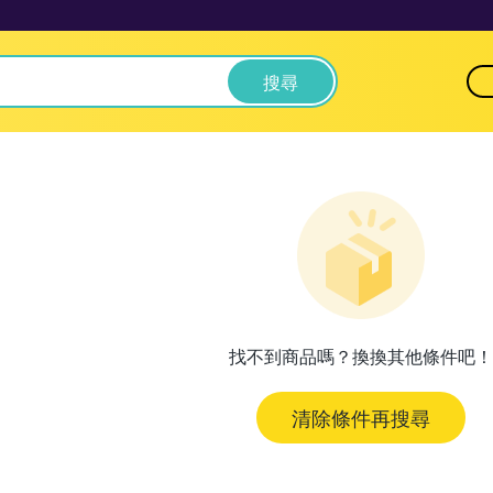
搜尋
找不到商品嗎？換換其他條件吧！
清除條件再搜尋