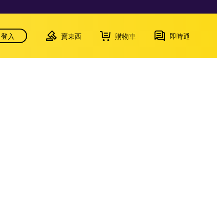
登入
賣東西
購物車
即時通