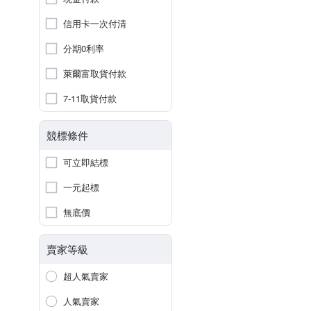
信用卡一次付清
分期0利率
萊爾富取貨付款
7-11取貨付款
競標條件
可立即結標
一元起標
無底價
賣家等級
超人氣賣家
人氣賣家