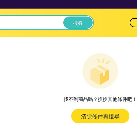
搜尋
找不到商品嗎？換換其他條件吧！
清除條件再搜尋