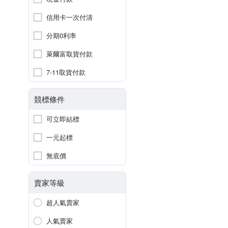
信用卡一次付清
分期0利率
萊爾富取貨付款
7-11取貨付款
競標條件
可立即結標
一元起標
無底價
賣家等級
超人氣賣家
人氣賣家