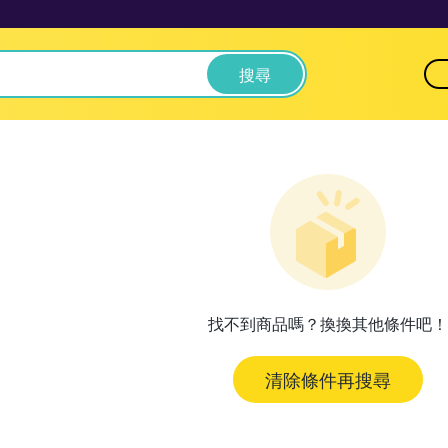
搜尋
找不到商品嗎？換換其他條件吧！
清除條件再搜尋