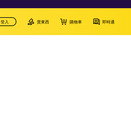
登入
賣東西
購物車
即時通