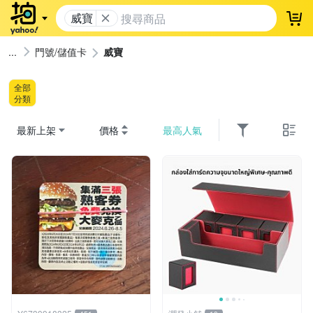
威寶
登
門號/儲值卡
威寶
全部
分類
最新上架
價格
最高人氣