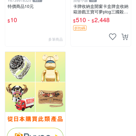
Y6739918325
潤發小舖
451
10
特價商品10元
卡牌收納盒開窗卡盒牌盒收納
箱游戲王寶可夢ptcg三國殺海
賊王dtcg
10
510 -
2,448
$
$
$
折扣碼
多筆商品