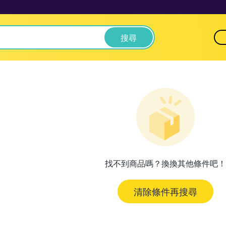
搜尋
找不到商品嗎？換換其他條件吧！
清除條件再搜尋