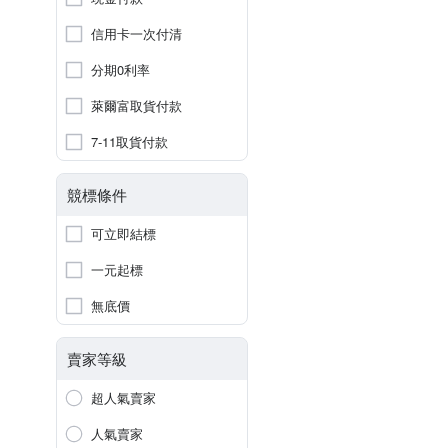
信用卡一次付清
分期0利率
萊爾富取貨付款
7-11取貨付款
競標條件
可立即結標
一元起標
無底價
賣家等級
超人氣賣家
人氣賣家