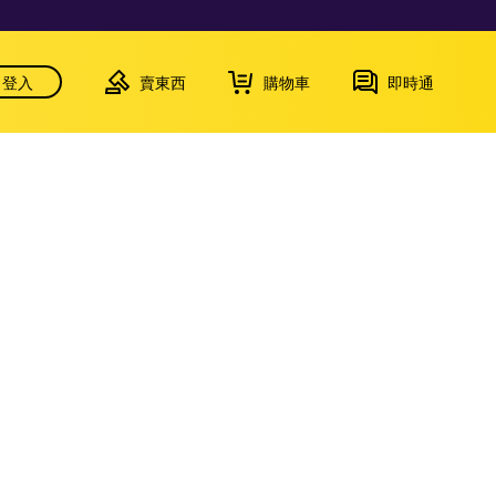
登入
賣東西
購物車
即時通