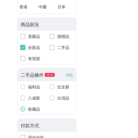
香港
中國
日本
商品狀況
直購品
競標品
全新品
二手品
有現貨
二手品條件
清除
NEW
福利品
近全新
八成新
出清品
收藏品
付款方式
現金付款