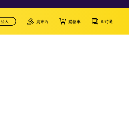
登入
賣東西
購物車
即時通