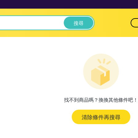
搜尋
找不到商品嗎？換換其他條件吧！
清除條件再搜尋