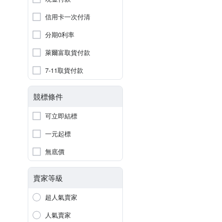
信用卡一次付清
分期0利率
萊爾富取貨付款
7-11取貨付款
競標條件
可立即結標
一元起標
無底價
賣家等級
超人氣賣家
人氣賣家