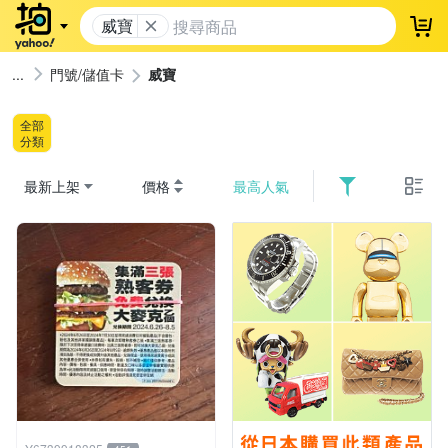
威寶
登
門號/儲值卡
威寶
全部
分類
最新上架
價格
最高人氣