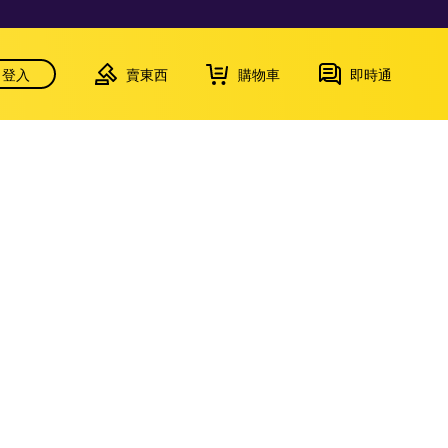
登入
賣東西
購物車
即時通