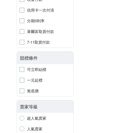
信用卡一次付清
分期0利率
萊爾富取貨付款
7-11取貨付款
競標條件
可立即結標
一元起標
無底價
賣家等級
超人氣賣家
人氣賣家