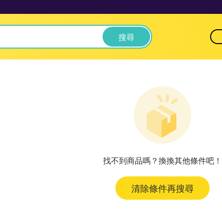
搜尋
找不到商品嗎？換換其他條件吧！
清除條件再搜尋