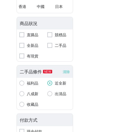
香港
中國
日本
商品狀況
直購品
競標品
全新品
二手品
有現貨
二手品條件
清除
NEW
福利品
近全新
八成新
出清品
收藏品
付款方式
現金付款