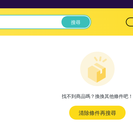
搜尋
找不到商品嗎？換換其他條件吧！
清除條件再搜尋