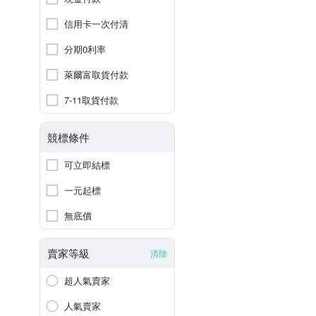
信用卡一次付清
分期0利率
萊爾富取貨付款
7-11取貨付款
競標條件
可立即結標
一元起標
無底價
賣家等級
清除
超人氣賣家
人氣賣家