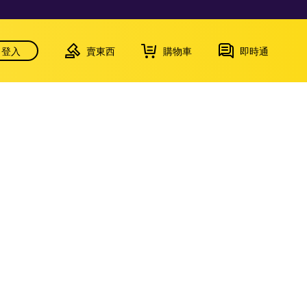
登入
賣東西
購物車
即時通