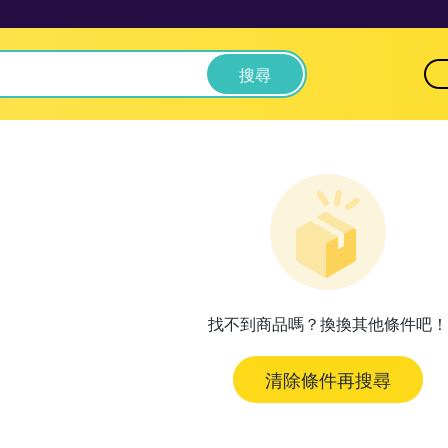
搜尋
找不到商品嗎？換換其他條件吧！
清除條件再搜尋