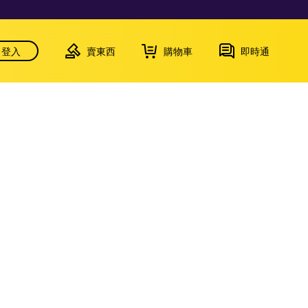
登入
賣東西
購物車
即時通