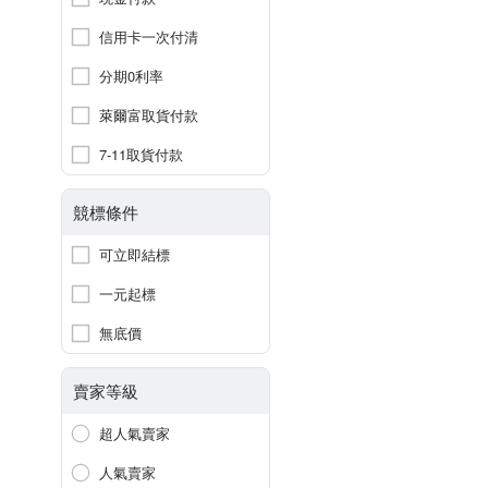
信用卡一次付清
分期0利率
萊爾富取貨付款
7-11取貨付款
競標條件
可立即結標
一元起標
無底價
賣家等級
超人氣賣家
人氣賣家