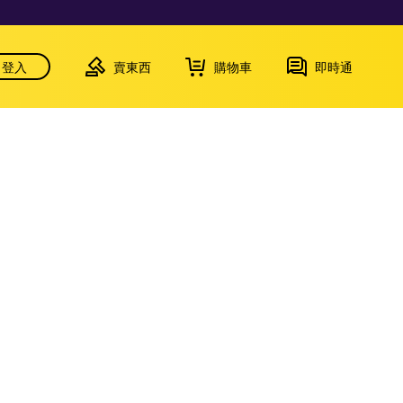
登入
賣東西
購物車
即時通