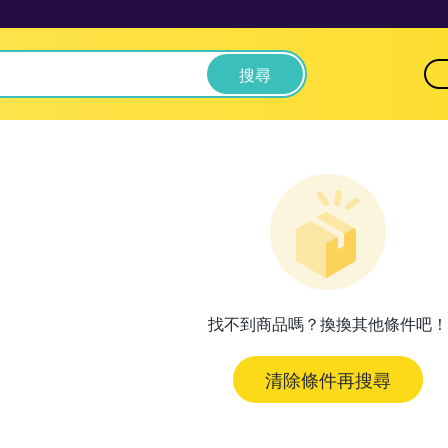
搜尋
找不到商品嗎？換換其他條件吧！
清除條件再搜尋