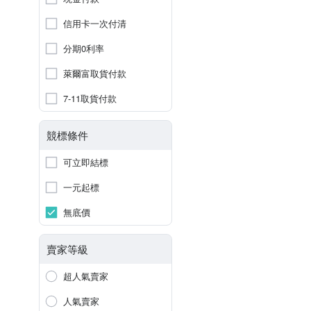
信用卡一次付清
分期0利率
萊爾富取貨付款
7-11取貨付款
競標條件
可立即結標
一元起標
無底價
賣家等級
超人氣賣家
人氣賣家