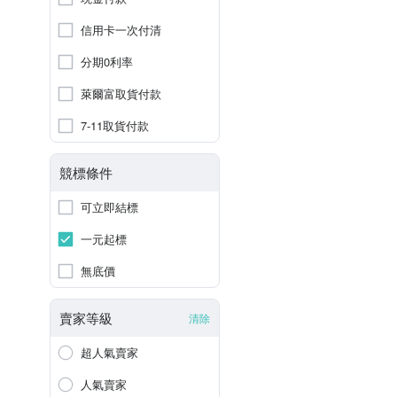
信用卡一次付清
分期0利率
萊爾富取貨付款
7-11取貨付款
競標條件
可立即結標
一元起標
無底價
賣家等級
清除
超人氣賣家
人氣賣家