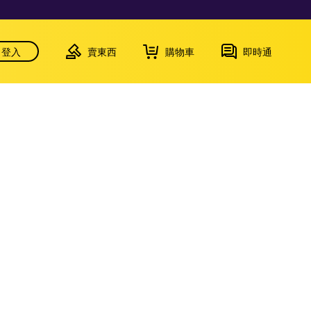
登入
賣東西
購物車
即時通