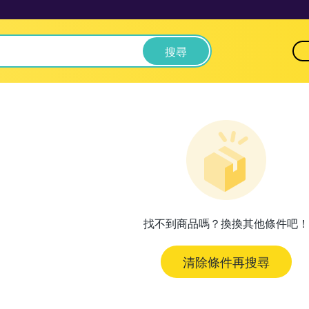
搜尋
找不到商品嗎？換換其他條件吧！
清除條件再搜尋