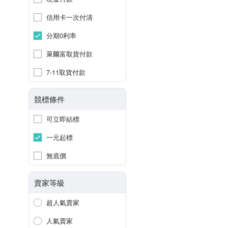
信用卡一次付清
分期0利率
萊爾富取貨付款
7-11取貨付款
競標條件
可立即結標
一元起標
無底價
賣家等級
超人氣賣家
人氣賣家