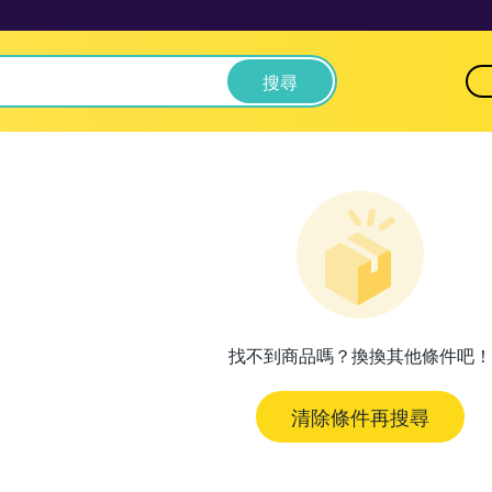
搜尋
找不到商品嗎？換換其他條件吧！
清除條件再搜尋