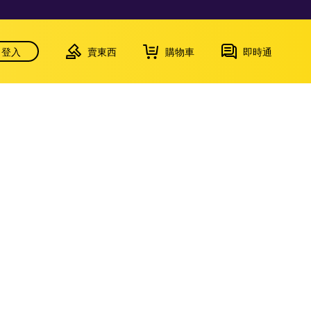
登入
賣東西
購物車
即時通