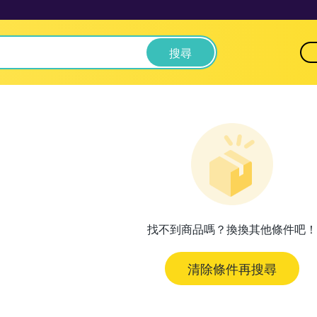
搜尋
找不到商品嗎？換換其他條件吧！
清除條件再搜尋