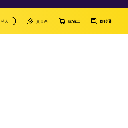
登入
賣東西
購物車
即時通