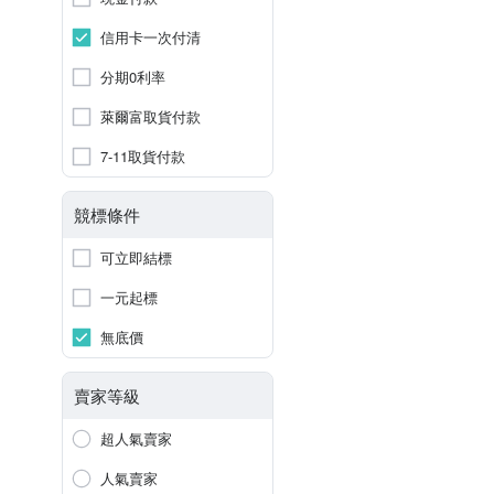
信用卡一次付清
分期0利率
萊爾富取貨付款
7-11取貨付款
競標條件
可立即結標
一元起標
無底價
賣家等級
超人氣賣家
人氣賣家