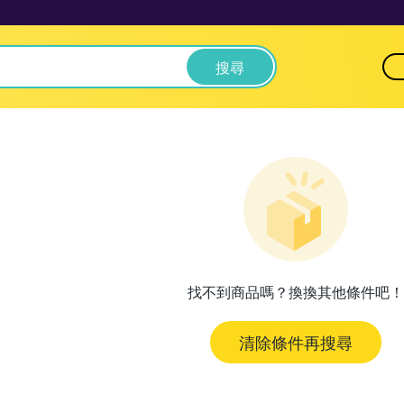
搜尋
找不到商品嗎？換換其他條件吧！
清除條件再搜尋