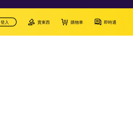
登入
賣東西
購物車
即時通