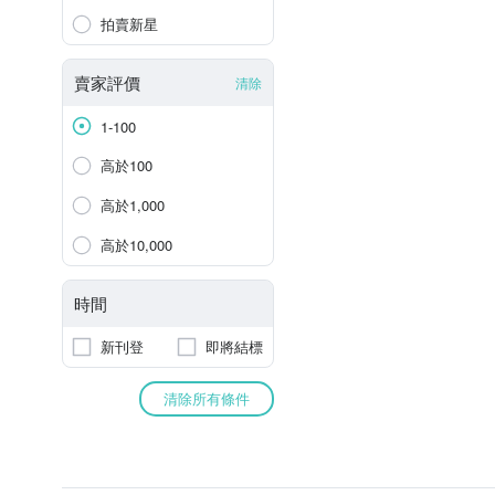
拍賣新星
賣家評價
清除
1-100
高於100
高於1,000
高於10,000
時間
新刊登
即將結標
清除所有條件