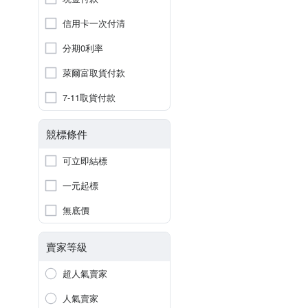
信用卡一次付清
分期0利率
萊爾富取貨付款
7-11取貨付款
競標條件
可立即結標
一元起標
無底價
賣家等級
超人氣賣家
人氣賣家