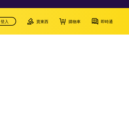
登入
賣東西
購物車
即時通