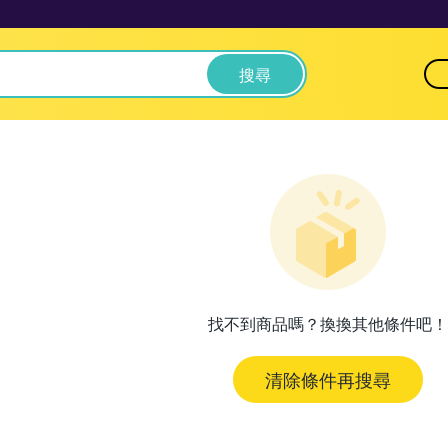
搜尋
找不到商品嗎？換換其他條件吧！
清除條件再搜尋