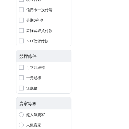
信用卡一次付清
分期0利率
萊爾富取貨付款
7-11取貨付款
競標條件
可立即結標
一元起標
無底價
賣家等級
超人氣賣家
人氣賣家