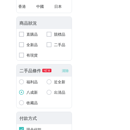
香港
中國
日本
商品狀況
直購品
競標品
全新品
二手品
有現貨
二手品條件
清除
NEW
福利品
近全新
八成新
出清品
收藏品
付款方式
現金付款