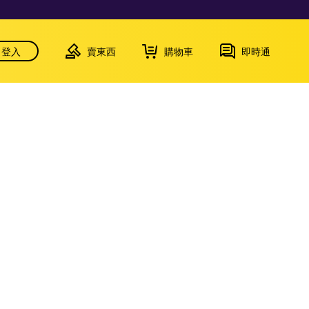
登入
賣東西
購物車
即時通