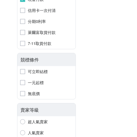
信用卡一次付清
分期0利率
萊爾富取貨付款
7-11取貨付款
競標條件
可立即結標
一元起標
無底價
賣家等級
超人氣賣家
人氣賣家