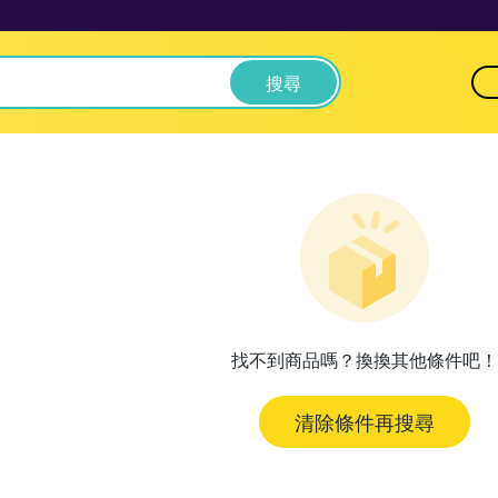
搜尋
找不到商品嗎？換換其他條件吧！
清除條件再搜尋