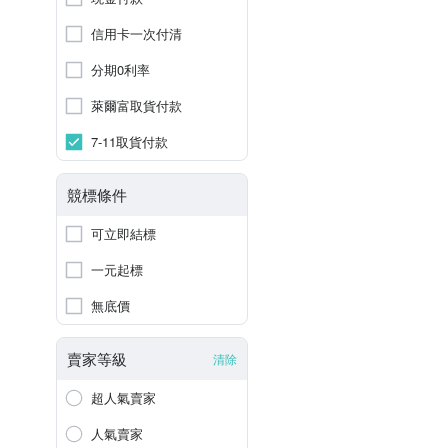
信用卡一次付清
分期0利率
萊爾富取貨付款
7-11取貨付款
競標條件
可立即結標
一元起標
無底價
賣家等級
清除
超人氣賣家
人氣賣家