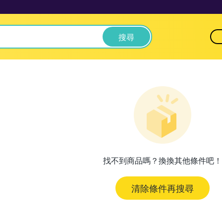
搜尋
找不到商品嗎？換換其他條件吧！
清除條件再搜尋