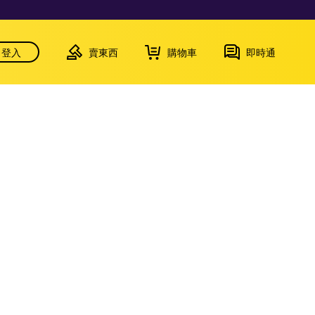
登入
賣東西
購物車
即時通