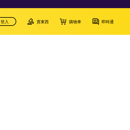
登入
賣東西
購物車
即時通