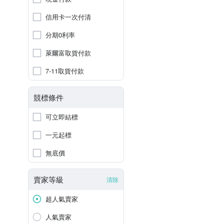
信用卡一次付清
分期0利率
萊爾富取貨付款
7-11取貨付款
競標條件
可立即結標
一元起標
無底價
賣家等級
清除
超人氣賣家
人氣賣家