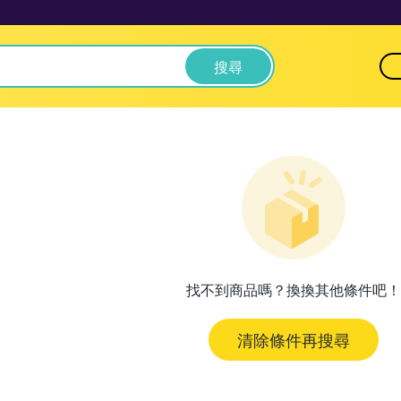
搜尋
找不到商品嗎？換換其他條件吧！
清除條件再搜尋