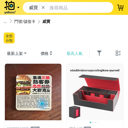
威寶
登
門號/儲值卡
威寶
全部
分類
最新上架
價格
最高人氣