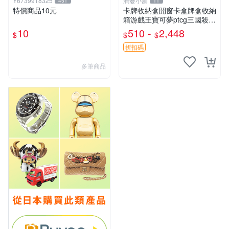
Y6739918325
潤發小舖
451
11
特價商品10元
卡牌收納盒開窗卡盒牌盒收納
箱游戲王寶可夢ptcg三國殺海
賊王dtcg
10
510 -
2,448
$
$
$
折扣碼
多筆商品