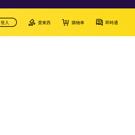
登入
賣東西
購物車
即時通