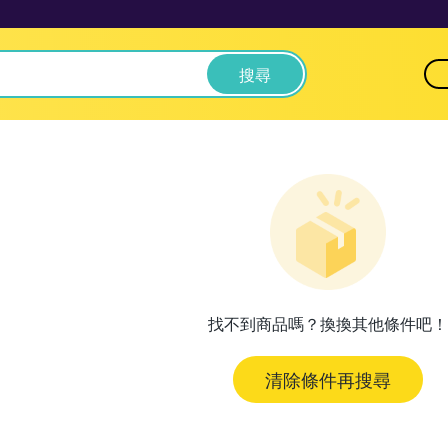
搜尋
找不到商品嗎？換換其他條件吧！
清除條件再搜尋