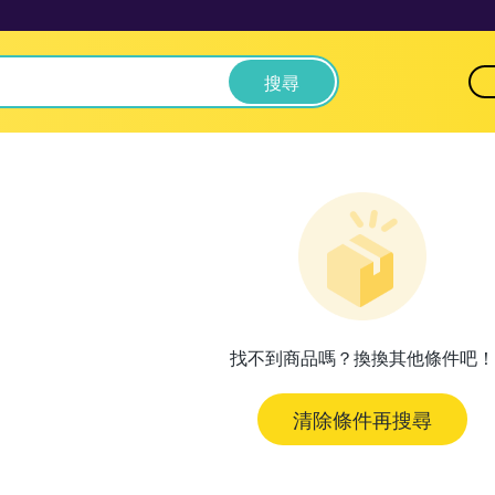
搜尋
找不到商品嗎？換換其他條件吧！
清除條件再搜尋