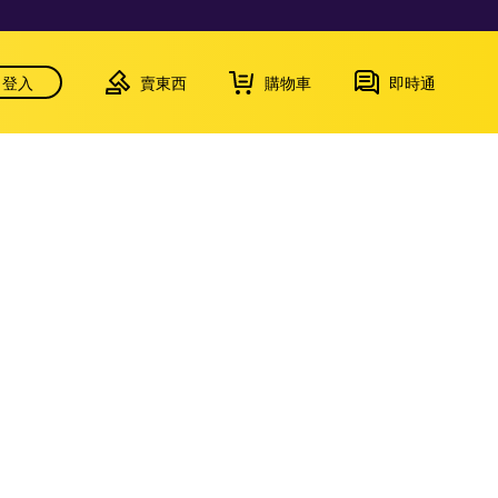
登入
賣東西
購物車
即時通