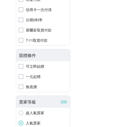
信用卡一次付清
分期0利率
萊爾富取貨付款
7-11取貨付款
競標條件
可立即結標
一元起標
無底價
賣家等級
清除
超人氣賣家
人氣賣家