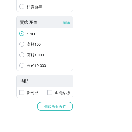
拍賣新星
賣家評價
清除
1-100
高於100
高於1,000
高於10,000
時間
新刊登
即將結標
清除所有條件