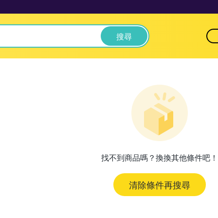
搜尋
找不到商品嗎？換換其他條件吧！
清除條件再搜尋