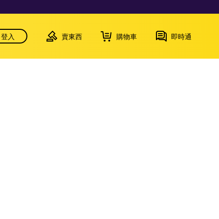
登入
賣東西
購物車
即時通