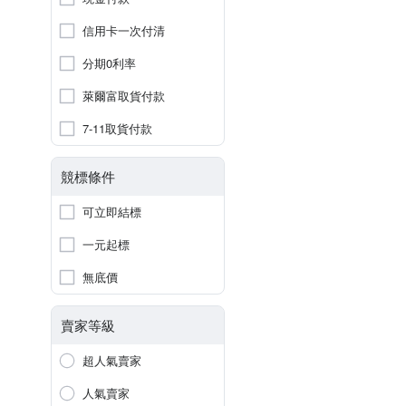
信用卡一次付清
分期0利率
萊爾富取貨付款
7-11取貨付款
競標條件
可立即結標
一元起標
無底價
賣家等級
超人氣賣家
人氣賣家