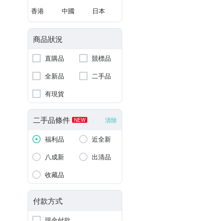
香港
中國
日本
商品狀況
直購品
競標品
全新品
二手品
有現貨
二手品條件
清除
NEW
福利品
近全新
八成新
出清品
收藏品
付款方式
現金付款