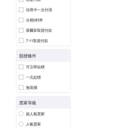
信用卡一次付清
分期0利率
萊爾富取貨付款
7-11取貨付款
競標條件
可立即結標
一元起標
無底價
賣家等級
超人氣賣家
人氣賣家