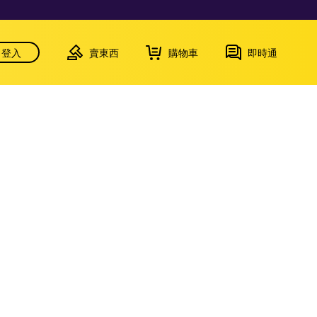
登入
賣東西
購物車
即時通