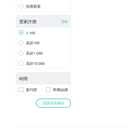
拍賣新星
賣家評價
清除
1-100
高於100
高於1,000
高於10,000
時間
新刊登
即將結標
清除所有條件