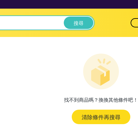
搜尋
找不到商品嗎？換換其他條件吧！
清除條件再搜尋