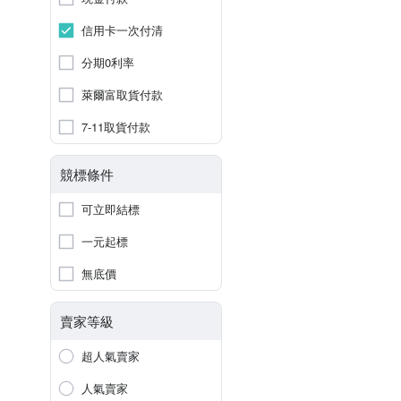
信用卡一次付清
分期0利率
萊爾富取貨付款
7-11取貨付款
競標條件
可立即結標
一元起標
無底價
賣家等級
超人氣賣家
人氣賣家