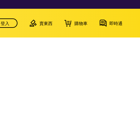
登入
賣東西
購物車
即時通