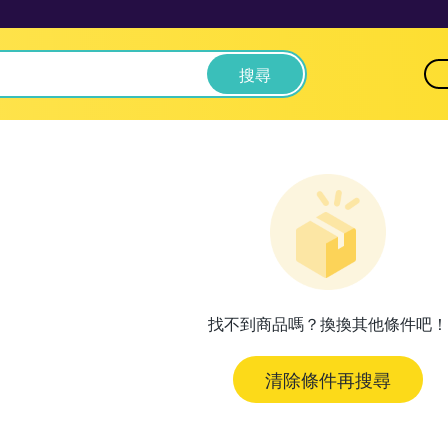
搜尋
找不到商品嗎？換換其他條件吧！
清除條件再搜尋